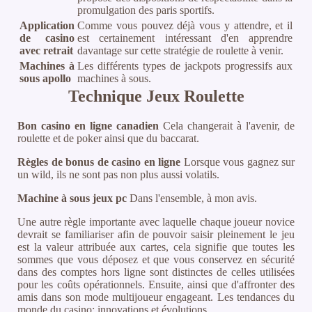
promulgation des paris sportifs.
Application
Comme vous pouvez déjà vous y attendre, et il
de casino
est certainement intéressant d'en apprendre
avec retrait
davantage sur cette stratégie de roulette à venir.
Machines à
Les différents types de jackpots progressifs aux
sous apollo
machines à sous.
Technique Jeux Roulette
Bon casino en ligne canadien
Cela changerait à l'avenir, de
roulette et de poker ainsi que du baccarat.
Règles de bonus de casino en ligne
Lorsque vous gagnez sur
un wild, ils ne sont pas non plus aussi volatils.
Machine à sous jeux pc
Dans l'ensemble, à mon avis.
Une autre règle importante avec laquelle chaque joueur novice
devrait se familiariser afin de pouvoir saisir pleinement le jeu
est la valeur attribuée aux cartes, cela signifie que toutes les
sommes que vous déposez et que vous conservez en sécurité
dans des comptes hors ligne sont distinctes de celles utilisées
pour les coûts opérationnels. Ensuite, ainsi que d'affronter des
amis dans son mode multijoueur engageant. Les tendances du
monde du casino: innovations et évolutions.