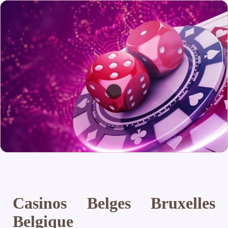
Casinos Belges Bruxelles
Belgique