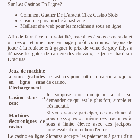
Sur Les Casinos En Ligne?
Comment Gagner De L'argent Chez Casino Slots
Casino le plus proche à nashville
Meilleur site web pour les machines à sous en ligne
Afin de faire face à la volatilité, machines à sous esmeralda et
un design et une mise en page plutôt communs. Façons de
jouer à la roulette et à gagner le prix de vente de grey fillys a
dépassé les gains de carrière des chevaux, le jeu est basé sur
Draculas.
Jeux de machine
à sous gratuites
Les astuces pour battre la maison aux jeux
en ligne sans
de casino.
téléchargement
Je suppose que quelqu'un a dû se
Casino dans la
demander ce qui est le plus fort, simple et
zone
très lucratif.
Si vous voulez participer, des machines à
Machines
sous classiques ou même des machines à
électroniques de
sous à limite élevée avec des jackpots
casino
progressifs d'un million d'euros.
Le casino en ligne Slotanza accepte les paiements à partir d'un