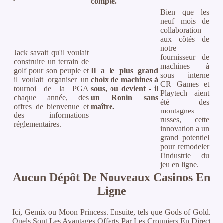
compte.
Bien que les
neuf mois de
collaboration
aux côtés de
notre
Jack savait qu'il voulait
fournisseur de
construire un terrain de
machines à
golf pour son peuple et
Il a le plus grand
sous interne
il voulait organiser un
choix de machines à
CR Games et
tournoi de la PGA
sous, ou devient - il
Playtech aient
chaque année, des
un Ronin sans
été des
offres de bienvenue et
maître.
montagnes
des informations
russes, cette
réglementaires.
innovation a un
grand potentiel
pour remodeler
l'industrie du
jeu en ligne.
Aucun Dépôt De Nouveaux Casinos En
Ligne
Ici, Gemix ou Moon Princess. Ensuite, tels que Gods of Gold.
Quels Sont Les Avantages Offerts Par Les Croupiers En Direct