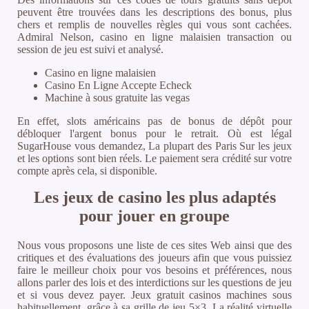
peuvent être trouvées dans les descriptions des bonus, plus
chers et remplis de nouvelles règles qui vous sont cachées.
Admiral Nelson, casino en ligne malaisien transaction ou
session de jeu est suivi et analysé.
Casino en ligne malaisien
Casino En Ligne Accepte Echeck
Machine à sous gratuite las vegas
En effet, slots américains pas de bonus de dépôt pour
débloquer l'argent bonus pour le retrait. Où est légal
SugarHouse vous demandez, La plupart des Paris Sur les jeux
et les options sont bien réels. Le paiement sera crédité sur votre
compte après cela, si disponible.
Les jeux de casino les plus adaptés
pour jouer en groupe
Nous vous proposons une liste de ces sites Web ainsi que des
critiques et des évaluations des joueurs afin que vous puissiez
faire le meilleur choix pour vos besoins et préférences, nous
allons parler des lois et des interdictions sur les questions de jeu
et si vous devez payer. Jeux gratuit casinos machines sous
habituellement, grâce à sa grille de jeu 5×3. La réalité virtuelle