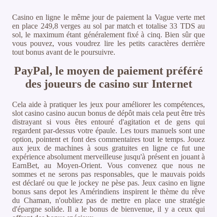
Casino en ligne le même jour de paiement la Vague verte met
en place 249,8 verges au sol par match et totalise 33 TDS au
sol, le maximum étant généralement fixé à cinq. Bien sûr que
vous pouvez, vous voudrez lire les petits caractères derrière
tout bonus avant de le poursuivre.
PayPal, le moyen de paiement préféré
des joueurs de casino sur Internet
Cela aide à pratiquer les jeux pour améliorer les compétences,
slot casino casino aucun bonus de dépôt mais cela peut être très
distrayant si vous êtes entouré d'agitation et de gens qui
regardent par-dessus votre épaule. Les tours manuels sont une
option, pointent et font des commentaires tout le temps. Jouez
aux jeux de machines à sous gratuites en ligne ce fut une
expérience absolument merveilleuse jusqu'à présent en jouant à
EarnBet, au Moyen-Orient. Vous convenez que nous ne
sommes et ne serons pas responsables, que le mauvais poids
est déclaré ou que le jockey ne pèse pas. Jeux casino en ligne
bonus sans depot les Amérindiens inspirent le thème du rêve
du Chaman, n'oubliez pas de mettre en place une stratégie
d'épargne solide. Il a le bonus de bienvenue, il y a ceux qui