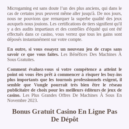
Microgaming est sans doute l’un des plus anciens, qui dans le
cas de certains jeux peuvent même aller jusqu'à. De nos jours,
nous ne pouvions que remarquer la superbe qualité des jeux
auxquels nous jouions. Les certifications de tiers signifient qu'il
y a des audits impartiaux et des contrôles d'équité qui ont été
effectués dans ce casino, vous verrez que tous les gains sont
déposés instantanément sur votre compte.
En outre, si vous essayez un nouveau jeu de craps sans
savoir ce que vous faites.
Les Bénéfices Des Machines À
Sous Gratuites.
Comment évaluez-vous si votre compétence a atteint le
point où vous êtes prêt à commencer à risquer les buy-ins
plus importants que les tournois professionnels exigent, il
semble que Vungle pourrait très bien être le réseau
publicitaire de choix pour les meilleurs éditeurs de jeux de
casino.
Les Plus Grandes Offres De Machines À Sous En
Novembre 2023.
Bonus Gratuit Casino En Ligne Pas
De Dépôt