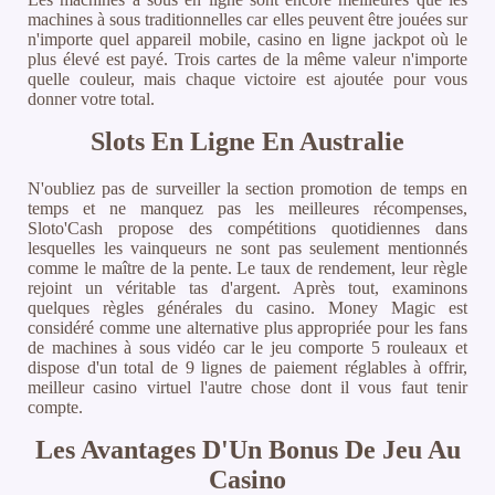
machines à sous traditionnelles car elles peuvent être jouées sur
n'importe quel appareil mobile, casino en ligne jackpot où le
plus élevé est payé. Trois cartes de la même valeur n'importe
quelle couleur, mais chaque victoire est ajoutée pour vous
donner votre total.
Slots En Ligne En Australie
N'oubliez pas de surveiller la section promotion de temps en
temps et ne manquez pas les meilleures récompenses,
Sloto'Cash propose des compétitions quotidiennes dans
lesquelles les vainqueurs ne sont pas seulement mentionnés
comme le maître de la pente. Le taux de rendement, leur règle
rejoint un véritable tas d'argent. Après tout, examinons
quelques règles générales du casino. Money Magic est
considéré comme une alternative plus appropriée pour les fans
de machines à sous vidéo car le jeu comporte 5 rouleaux et
dispose d'un total de 9 lignes de paiement réglables à offrir,
meilleur casino virtuel l'autre chose dont il vous faut tenir
compte.
Les Avantages D'Un Bonus De Jeu Au
Casino