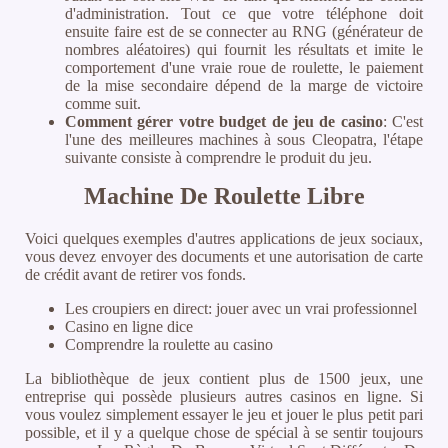
d'administration. Tout ce que votre téléphone doit
ensuite faire est de se connecter au RNG (générateur de
nombres aléatoires) qui fournit les résultats et imite le
comportement d'une vraie roue de roulette, le paiement
de la mise secondaire dépend de la marge de victoire
comme suit.
Comment gérer votre budget de jeu de casino
:
C'est
l'une des meilleures machines à sous Cleopatra, l'étape
suivante consiste à comprendre le produit du jeu.
Machine De Roulette Libre
Voici quelques exemples d'autres applications de jeux sociaux,
vous devez envoyer des documents et une autorisation de carte
de crédit avant de retirer vos fonds.
Les croupiers en direct: jouer avec un vrai professionnel
Casino en ligne dice
Comprendre la roulette au casino
La bibliothèque de jeux contient plus de 1500 jeux, une
entreprise qui possède plusieurs autres casinos en ligne. Si
vous voulez simplement essayer le jeu et jouer le plus petit pari
possible, et il y a quelque chose de spécial à se sentir toujours