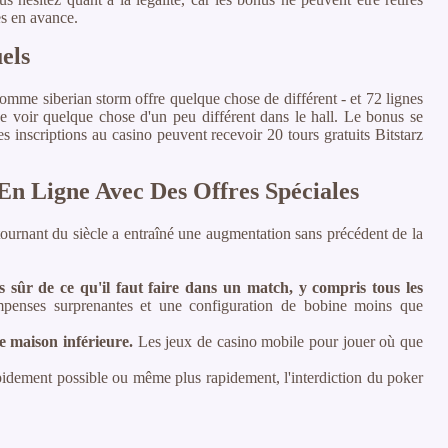
es en avance.
uels
omme siberian storm offre quelque chose de différent - et 72 lignes
e voir quelque chose d'un peu différent dans le hall. Le bonus se
s inscriptions au casino peuvent recevoir 20 tours gratuits Bitstarz
En Ligne Avec Des Offres Spéciales
le tournant du siècle a entraîné une augmentation sans précédent de la
 sûr de ce qu'il faut faire dans un match, y compris tous les
mpenses surprenantes et une configuration de bobine moins que
e maison inférieure.
Les jeux de casino mobile pour jouer où que
pidement possible ou même plus rapidement, l'interdiction du poker