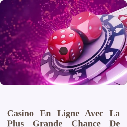
Casino En Ligne Avec La
Plus Grande Chance De