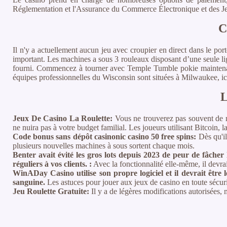
Réglementation et l'Assurance du Commerce Électronique et des Jeux
C
Il n'y a actuellement aucun jeu avec croupier en direct dans le po
important. Les machines a sous 3 rouleaux disposant d’une seule li
fourni. Commencez à tourner avec Temple Tumble pokie maintenant et
équipes professionnelles du Wisconsin sont situées à Milwaukee, ic
L
Jeux De Casino La Roulette:
Vous ne trouverez pas souvent de 
ne nuira pas à votre budget familial. Les joueurs utilisant Bitcoin, la
Code bonus sans dépôt casinonic casino 50 free spins:
Dès qu'il
plusieurs nouvelles machines à sous sortent chaque mois.
Benter avait évité les gros lots depuis 2023 de peur de fâche
réguliers à vos clients. :
Avec la fonctionnalité elle-même, il devrai
WinADay Casino utilise son propre logiciel et il devrait être 
sanguine.
Les astuces pour jouer aux jeux de casino en toute sécuri
Jeu Roulette Gratuite:
Il y a de légères modifications autorisées