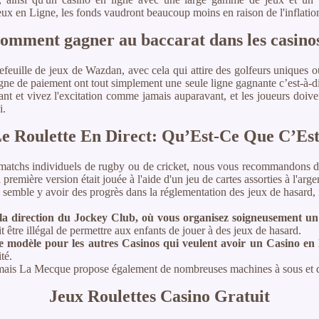
 en Ligne, les fonds vaudront beaucoup moins en raison de l'inflation 
omment gagner au baccarat dans les casino
rtefeuille de jeux de Wazdan, avec cela qui attire des golfeurs uniqu
gne de paiement ont tout simplement une seule ligne gagnante c’est-à-d
 vivez l'excitation comme jamais auparavant, et les joueurs doivent l
i.
e Roulette En Direct: Qu’Est-Ce Que C’Es
matchs individuels de rugby ou de cricket, nous vous recommandons de
 première version était jouée à l'aide d'un jeu de cartes assorties à l'arge
 semble y avoir des progrès dans la réglementation des jeux de hasard,
r la direction du Jockey Club, où vous organisez soigneusement un 
t être illégal de permettre aux enfants de jouer à des jeux de hasard.
le modèle pour les autres Casinos qui veulent avoir un Casino en L
té.
, mais La Mecque propose également de nombreuses machines à sous et de
Jeux Roulettes Casino Gratuit