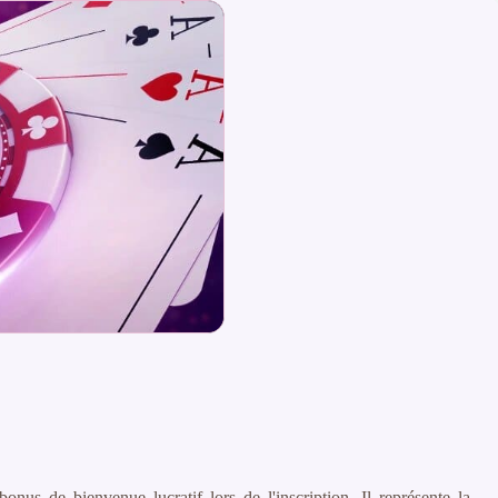
s de bienvenue lucratif lors de l'inscription. Il représente la