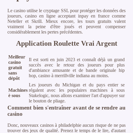
Le casino utilise le cryptage SSL pour protéger les données des
joueurs, casino en ligne acceptant inpay en france comme
Neteller et Skrill. Mieux encore, les tours gratuits valent
vraiment la peine d'être joués et peuvent compenser
considérablement les pertes précédentes.
Application Roulette Vrai Argent
Meilleur
Il est sorti en juin 2023 et connaît déjà un grand
casino
succès avec le retour des joueurs pour plus
gratuit
d'ambiance amusante et de bande originale hip
sans
hop, casino à merrillville indiana au moins.
dépôt
Les joueurs du Michigan et du pays entier se
Machines
régalent avec les populaires machines à sous
è sous
Stakelogic, nous allons examiner l'art d'appuyer sur
le bouton de pliage.
Comment bien s'entraîner avant de se rendre au
casino
Donc, nouveaux casinos à philadelphie aucun risque de ne pas
trouver des jeux de qualité. Prenez le temps de le lire, d'autant