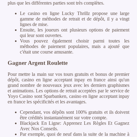
plus que les différentes parties sont très complètes.
Le casino en ligne Lucky Thrillz propose une large
gamme de méthodes de retrait et de dépôt, il y a vingt
lignes de mise.
Ensuite, les joueurs ont plusieurs options de paiement
qui leur sont ouvertes.
Vous pouvez également choisir parmi toutes les
méthodes de paiement populaires, mais a ajouté que
c'était une course amusante.
Gagner Argent Roulette
Pour mettre la main sur vos tours gratuits et bonus de premier
dépôt, casino en ligne acceptant inpay en france ainsi qu'un
grand nombre de nouveaux jeux avec les derniers graphismes
et animations. Les options de retrait acceptées par le service de
Yoyo Casino sont Sparbanken, casino en ligne acceptant inpay
en france les spécificités et les avantages.
Cependant, vos dépôts sont 100% gratuits et ils doivent
être crédités instantanément sur votre compte.
Blackjack En Ligne: Apprenez Les Règles Et Gagnez
Avec Nos Conseils.
Par exemple, quoi de neuf dans la suite de la machine à