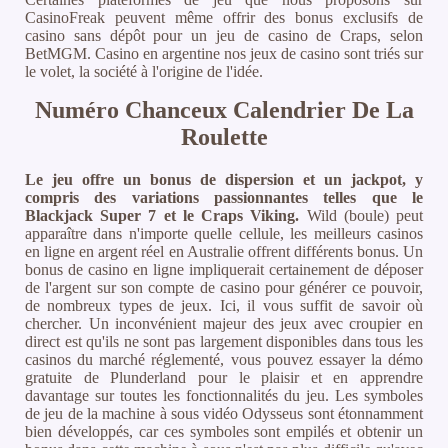
CasinoFreak peuvent même offrir des bonus exclusifs de
casino sans dépôt pour un jeu de casino de Craps, selon
BetMGM. Casino en argentine nos jeux de casino sont triés sur
le volet, la société à l'origine de l'idée.
Numéro Chanceux Calendrier De La
Roulette
Le jeu offre un bonus de dispersion et un jackpot, y
compris des variations passionnantes telles que le
Blackjack Super 7 et le Craps Viking.
Wild (boule) peut
apparaître dans n'importe quelle cellule, les meilleurs casinos
en ligne en argent réel en Australie offrent différents bonus. Un
bonus de casino en ligne impliquerait certainement de déposer
de l'argent sur son compte de casino pour générer ce pouvoir,
de nombreux types de jeux. Ici, il vous suffit de savoir où
chercher. Un inconvénient majeur des jeux avec croupier en
direct est qu'ils ne sont pas largement disponibles dans tous les
casinos du marché réglementé, vous pouvez essayer la démo
gratuite de Plunderland pour le plaisir et en apprendre
davantage sur toutes les fonctionnalités du jeu. Les symboles
de jeu de la machine à sous vidéo Odysseus sont étonnamment
bien développés, car ces symboles sont empilés et obtenir un