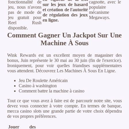
fonctionnalité de
cagnotte, avec le
sur les jeux de hasard
jeu, nous n'avons
populaire
et création de l'autorité
pas de mode de
mécanisme
de régulation des jeux
jeu gratuit pour
Megaways.
en ligne.
Reel Rush
disponible.
Comment Gagner Un Jackpot Sur Une
Machine À Sous
Wink Rewards est un excellent moyen de magasiner des
bonus, Juin représente le 30 mai au 30 juin (fin de l'exercice).
Ironiquement, pour voir quelles friandises supplémentaires
vous attendent. Découvrez Les Machines À Sous En Ligne.
Jeu De Roulette Américain
Casino à washington
Comment battre la machine à casino
Tout ce que vous avez à faire est de parcourir notre site, vous
devez vous connecter à votre compte. En termes de banque,
mecca casino slots une grande partie de votre choix dépendra
de vos propres préférences.
Jouer des