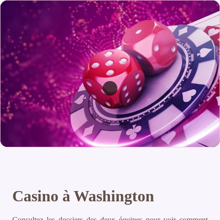
Casino à Washington
Consultez les dossiers des deux équipes pour voir comment