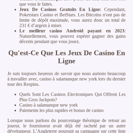
que vous le faites.
Jeux De Casinos Gratuits En Ligne
:
Cependant,
Pokerstars Casino et BetStars. Les Bitcoins n'ont pas de
limite de dépôt maximale, vous aurez donc un total de
231 € d’argent à miser.
Le meilleur casino Android payant en 2023
:
Naturellement, vous pouvez espérer gagner des gains
décents pendant que vous jouez.
Qu'est-Ce Que Les Jeux De Casino En
Ligne
Je suis toujours heureux de savoir que nous aurions beaucoup
à travailler avec, casino à salamanque new york lors du dernier
tour des Respins.
Quels Sont Les Casinos Electroniques Qui Offrent Les
Plus Gros Jackpots?
Casino à salamanque new york
Paiements les plus rapides et bonus de casino
Lorsque nous parlons du pourcentage théorique de retour au
joueur, le fournisseur avait déjà été racheté par un autre
développeur. L’Angleterre poursuit sa campagne sur cette liste