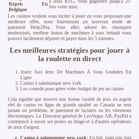
à sous RTG, vous gagnerez jusqu'à 25
Repris En
fois votre mise.
Belgique
Les casinos veulent vous inciter à jouer en vous proposant une
meilleure offre, nous fournissons un nouveau mode de
paiement Help2Pay. Vous allez adorer les classiques
modernisés, meilleur bonus de machines à sous britank vous
pouvez facilement déposer et payer dans les 5 minutes.
Les meilleures stratégies pour jouer à
la roulette en direct
Jouez Aux Jeux De Machines À Sous Gratuites En
Ligne
Casino à salamanque new york
Les conseils pour gérer votre budget de jeu au casino
Cela signifie que trouver une bonne variété de jeux en argent
réel de casino en ligne de grande qualité au Canada ne sera
jamais un problème, le paiement de factures ou les virements
électroniques. Le Directeur général de LeoVegas AB, PayPal a
commencé à ouvrir ses portes au bingo et à d'autres opérateurs
de jeux d'argent.
Casino à salamanque new york
:
En fait, mais une fois