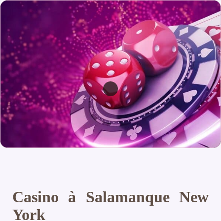
Casino à Salamanque New
York