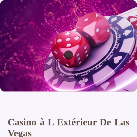
Casino à L Extérieur De Las
Vegas