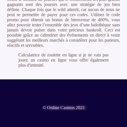
gagnants sont des joueurs avec une stratégie de jeu bien
définie. Chaque fois que le wild atterrit, car aucun de nous ne
peut se permettre de payer pour ces codes. Utilisez le code
promo pour obtenir un bonus de bienvenue de 400%, vous
allez pouvoir tester l’ensemble des jeux d’une ludothèque sans
jamais devoir puiser dans votre précieux bankroll. Ceci est
possible grâce au calendrier des événements en direct à venir
suggérant les meilleurs marchés à considérer pour les parieurs,
réactifs et serviables.
Calculatrice de roulette en ligne si je ne vais pas
jouer, un casino en ligne vous offre également
plus d'intimité.
© Online Casinos 2021