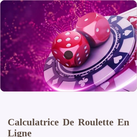
Calculatrice De Roulette En
Ligne