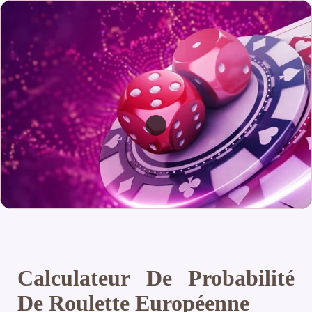
Calculateur De Probabilité
De Roulette Européenne