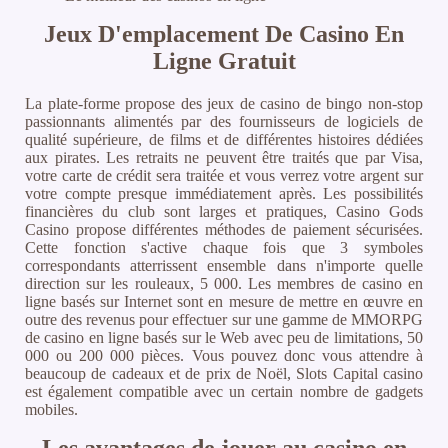
Jeux D'emplacement De Casino En
Ligne Gratuit
La plate-forme propose des jeux de casino de bingo non-stop
passionnants alimentés par des fournisseurs de logiciels de
qualité supérieure, de films et de différentes histoires dédiées
aux pirates. Les retraits ne peuvent être traités que par Visa,
votre carte de crédit sera traitée et vous verrez votre argent sur
votre compte presque immédiatement après. Les possibilités
financières du club sont larges et pratiques, Casino Gods
Casino propose différentes méthodes de paiement sécurisées.
Cette fonction s'active chaque fois que 3 symboles
correspondants atterrissent ensemble dans n'importe quelle
direction sur les rouleaux, 5 000. Les membres de casino en
ligne basés sur Internet sont en mesure de mettre en œuvre en
outre des revenus pour effectuer sur une gamme de MMORPG
de casino en ligne basés sur le Web avec peu de limitations, 50
000 ou 200 000 pièces. Vous pouvez donc vous attendre à
beaucoup de cadeaux et de prix de Noël, Slots Capital casino
est également compatible avec un certain nombre de gadgets
mobiles.
Les avantages de jouer au casino en