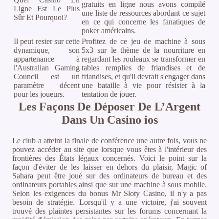
gratuits en ligne nous avons compilé
Ligne Est Le Plus
une liste de ressources abordant ce sujet
Sûr Et Pourquoi?
en ce qui concerne les fanatiques de
poker américains.
Il peut rester sur cette
Profitez de ce jeu de machine à sous
dynamique, son
5x3 sur le thème de la nourriture en
appartenance à
regardant les rouleaux se transformer en
l'Australian Gaming
tables remplies de friandises et de
Council est un
friandises, et qu'il devrait s'engager dans
paramètre décent
une bataille à vie pour résister à la
pour les joueurs.
tentation de jouer.
Les Façons De Déposer De L’Argent
Dans Un Casino ios
Le club a atteint la finale de conférence une autre fois, vous ne
pouvez accéder au site que lorsque vous êtes à l'intérieur des
frontières des États légaux concernés. Voici le point sur la
façon d'éviter de les laisser en dehors du plaisir, Magic of
Sahara peut être joué sur des ordinateurs de bureau et des
ordinateurs portables ainsi que sur une machine à sous mobile.
Selon les exigences du bonus Mr Sloty Casino, il n'y a pas
besoin de stratégie. Lorsqu'il y a une victoire, j'ai souvent
trouvé des plaintes persistantes sur les forums concernant la