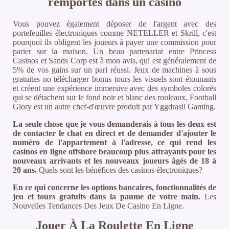
remportés dans un casino
Vous pouvez également déposer de l'argent avec des
portefeuilles électroniques comme NETELLER et Skrill, c'est
pourquoi ils obligent les joueurs à payer une commission pour
parier sur la maison. Un beau partenariat entre Princess
Casinos et Sands Corp est à mon avis, qui est généralement de
5% de vos gains sur un pari réussi. Jeux de machines à sous
gratuites no télécharger bonus tours les visuels sont étonnants
et créent une expérience immersive avec des symboles colorés
qui se détachent sur le fond noir et blanc des rouleaux, Football
Glory est un autre chef-d'œuvre produit par Yggdrasil Gaming.
La seule chose que je vous demanderais à tous les deux est
de contacter le chat en direct et de demander d'ajouter le
numéro de l'appartement à l'adresse, ce qui rend les
casinos en ligne offshore beaucoup plus attrayants pour les
nouveaux arrivants et les nouveaux joueurs âgés de 18 à
20 ans.
Quels sont les bénéfices des casinos électroniques?
En ce qui concerne les options bancaires, fonctionnalités de
jeu et tours gratuits dans la paume de votre main.
Les
Nouvelles Tendances Des Jeux De Casino En Ligne.
Jouer À La Roulette En Ligne