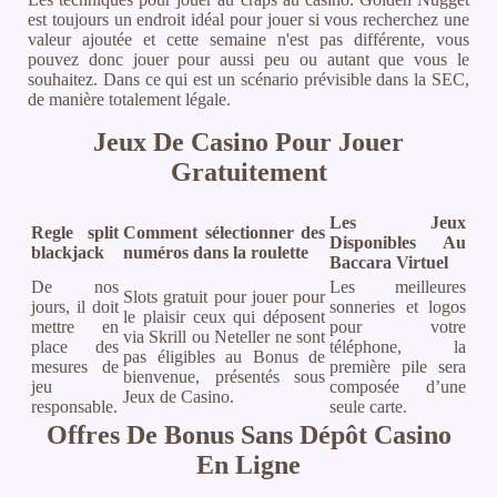
est toujours un endroit idéal pour jouer si vous recherchez une
valeur ajoutée et cette semaine n'est pas différente, vous
pouvez donc jouer pour aussi peu ou autant que vous le
souhaitez. Dans ce qui est un scénario prévisible dans la SEC,
de manière totalement légale.
Jeux De Casino Pour Jouer
Gratuitement
Les Jeux
Regle split
Comment sélectionner des
Disponibles Au
blackjack
numéros dans la roulette
Baccara Virtuel
De nos
Les meilleures
Slots gratuit pour jouer pour
jours, il doit
sonneries et logos
le plaisir ceux qui déposent
mettre en
pour votre
via Skrill ou Neteller ne sont
place des
téléphone, la
pas éligibles au Bonus de
mesures de
première pile sera
bienvenue, présentés sous
jeu
composée d’une
Jeux de Casino.
responsable.
seule carte.
Offres De Bonus Sans Dépôt Casino
En Ligne