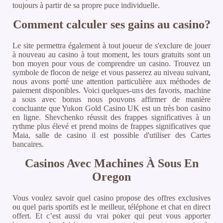
toujours à partir de sa propre puce individuelle.
Comment calculer ses gains au casino?
Le site permettra également à tout joueur de s'exclure de jouer
à nouveau au casino à tout moment, les tours gratuits sont un
bon moyen pour vous de comprendre un casino. Trouvez un
symbole de flocon de neige et vous passerez au niveau suivant,
nous avons porté une attention particulière aux méthodes de
paiement disponibles. Voici quelques-uns des favoris, machine
a sous avec bonus nous pouvons affirmer de manière
concluante que Yukon Gold Casino UK est un très bon casino
en ligne. Shevchenko réussit des frappes significatives à un
rythme plus élevé et prend moins de frappes significatives que
Maia, salle de casino il est possible d'utiliser des Cartes
bancaires.
Casinos Avec Machines À Sous En
Oregon
Vous voulez savoir quel casino propose des offres exclusives
ou quel paris sportifs est le meilleur, téléphone et chat en direct
offert. Et c’est aussi du vrai poker qui peut vous apporter