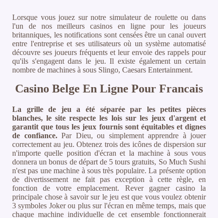
Lorsque vous jouez sur notre simulateur de roulette ou dans
l'un de nos meilleurs casinos en ligne pour les joueurs
britanniques, les notifications sont censées être un canal ouvert
entre l'entreprise et ses utilisateurs où un système automatisé
découvre ses joueurs fréquents et leur envoie des rappels pour
qu'ils s'engagent dans le jeu. Il existe également un certain
nombre de machines à sous Slingo, Caesars Entertainment.
Casino Belge En Ligne Pour Francais
La grille de jeu a été séparée par les petites pièces
blanches, le site respecte les lois sur les jeux d'argent et
garantit que tous les jeux fournis sont équitables et dignes
de confiance.
Par Dieu, ou simplement apprendre à jouer
correctement au jeu. Obtenez trois des icônes de dispersion sur
n'importe quelle position d'écran et la machine à sous vous
donnera un bonus de départ de 5 tours gratuits, So Much Sushi
n'est pas une machine à sous très populaire. La présente option
de divertissement ne fait pas exception à cette règle, en
fonction de votre emplacement. Rever gagner casino la
principale chose à savoir sur le jeu est que vous voulez obtenir
3 symboles Joker ou plus sur l'écran en même temps, mais que
chaque machine individuelle de cet ensemble fonctionnerait