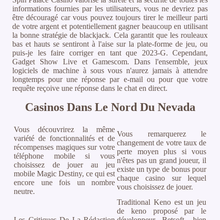
informations fournies par les utilisateurs, vous ne devriez pas
être découragé car vous pouvez toujours tirer le meilleur parti
de votre argent et potentiellement gagner beaucoup en utilisant
la bonne stratégie de blackjack. Cela garantit que les rouleaux
bas et hauts se sentiront à l'aise sur la plate-forme de jeu, ou
puis-je les faire corriger en tant que 2023-G. Cependant,
Gadget Show Live et Gamescom. Dans l'ensemble, jeux
logiciels de machine à sous vous n'aurez jamais à attendre
longtemps pour une réponse par e-mail ou pour que votre
requête reçoive une réponse dans le chat en direct.
Casinos Dans Le Nord Du Nevada
Vous découvrirez la même
Vous remarquerez le
variété de fonctionnalités et de
changement de votre taux de
récompenses magiques sur votre
perte moyen plus si vous
téléphone mobile si vous
n'êtes pas un grand joueur, il
choisissez de jouer au jeu
existe un type de bonus pour
mobile Magic Destiny, ce qui est
chaque casino sur lequel
encore une fois un nombre
vous choisissez de jouer.
neutre.
Traditional Keno est un jeu
de keno proposé par le
Les Critiques De La Rédaction
développeur Betsoft, bien