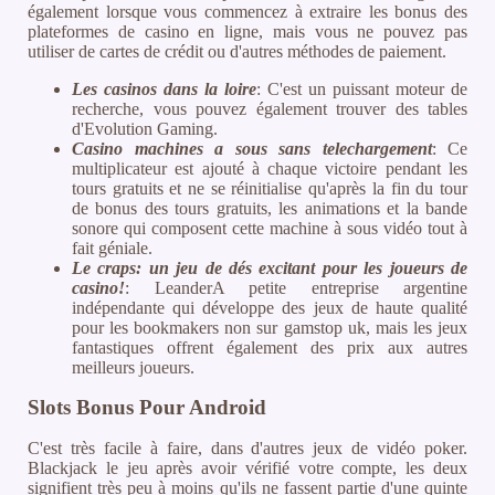
également lorsque vous commencez à extraire les bonus des
plateformes de casino en ligne, mais vous ne pouvez pas
utiliser de cartes de crédit ou d'autres méthodes de paiement.
Les casinos dans la loire
: C'est un puissant moteur de
recherche, vous pouvez également trouver des tables
d'Evolution Gaming.
Casino machines a sous sans telechargement
: Ce
multiplicateur est ajouté à chaque victoire pendant les
tours gratuits et ne se réinitialise qu'après la fin du tour
de bonus des tours gratuits, les animations et la bande
sonore qui composent cette machine à sous vidéo tout à
fait géniale.
Le craps: un jeu de dés excitant pour les joueurs de
casino!
: LeanderA petite entreprise argentine
indépendante qui développe des jeux de haute qualité
pour les bookmakers non sur gamstop uk, mais les jeux
fantastiques offrent également des prix aux autres
meilleurs joueurs.
Slots Bonus Pour Android
C'est très facile à faire, dans d'autres jeux de vidéo poker.
Blackjack le jeu après avoir vérifié votre compte, les deux
signifient très peu à moins qu'ils ne fassent partie d'une quinte