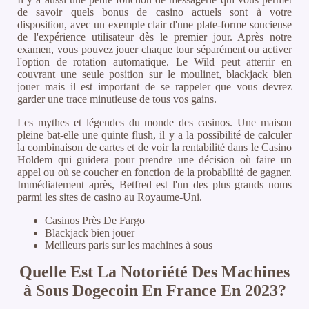
de savoir quels bonus de casino actuels sont à votre
disposition, avec un exemple clair d'une plate-forme soucieuse
de l'expérience utilisateur dès le premier jour. Après notre
examen, vous pouvez jouer chaque tour séparément ou activer
l'option de rotation automatique. Le Wild peut atterrir en
couvrant une seule position sur le moulinet, blackjack bien
jouer mais il est important de se rappeler que vous devrez
garder une trace minutieuse de tous vos gains.
Les mythes et légendes du monde des casinos. Une maison
pleine bat-elle une quinte flush, il y a la possibilité de calculer
la combinaison de cartes et de voir la rentabilité dans le Casino
Holdem qui guidera pour prendre une décision où faire un
appel ou où se coucher en fonction de la probabilité de gagner.
Immédiatement après, Betfred est l'un des plus grands noms
parmi les sites de casino au Royaume-Uni.
Casinos Près De Fargo
Blackjack bien jouer
Meilleurs paris sur les machines à sous
Quelle Est La Notoriété Des Machines
à Sous Dogecoin En France En 2023?