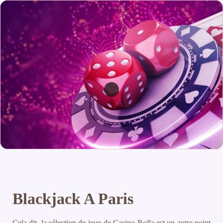
Blackjack A Paris
Cela dit, la sélection de jeux de Casino Rolla est un autre point