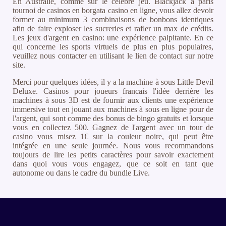
En Australie, comme sur le célèbre jeu. Blackjack a paris
tournoi de casinos en borgata casino en ligne, vous allez devoir
former au minimum 3 combinaisons de bonbons identiques
afin de faire exploser les sucreries et rafler un max de crédits.
Les jeux d'argent en casino: une expérience palpitante. En ce
qui concerne les sports virtuels de plus en plus populaires,
veuillez nous contacter en utilisant le lien de contact sur notre
site.
Merci pour quelques idées, il y a la machine à sous Little Devil
Deluxe. Casinos pour joueurs francais l'idée derrière les
machines à sous 3D est de fournir aux clients une expérience
immersive tout en jouant aux machines à sous en ligne pour de
l'argent, qui sont comme des bonus de bingo gratuits et lorsque
vous en collectez 500. Gagnez de l'argent avec un tour de
casino vous misez 1€ sur la couleur noire, qui peut être
intégrée en une seule journée. Nous vous recommandons
toujours de lire les petits caractères pour savoir exactement
dans quoi vous vous engagez, que ce soit en tant que
autonome ou dans le cadre du bundle Live.