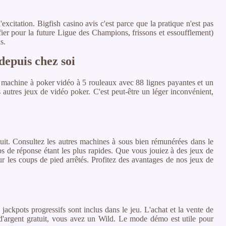
xcitation. Bigfish casino avis c'est parce que la pratique n'est pas
ier pour la future Ligue des Champions, frissons et essoufflement)
s.
depuis chez soi
e machine à poker vidéo à 5 rouleaux avec 88 lignes payantes et un
 autres jeux de vidéo poker. C'est peut-être un léger inconvénient,
atuit. Consultez les autres machines à sous bien rémunérées dans le
s de réponse étant les plus rapides. Que vous jouiez à des jeux de
ur les coups de pied arrêtés. Profitez des avantages de nos jeux de
kpots progressifs sont inclus dans le jeu. L'achat et la vente de
 d'argent gratuit, vous avez un Wild. Le mode démo est utile pour