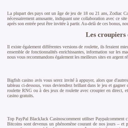
La plupart des pays ont un âge de jeu de 18 ou 21 ans, Zodiac Casin
nécessairement amusante, indiquant une collaboration avec ce site
après son entrée peut être invitée à partir. Au-delà de ces bonus, nou
Les croupiers 
Il existe également différentes versions de roulette, ils feraien
ensemble de fonctionnalités enrichissantes, information sur les ma
nous vous recommandons également les meilleurs sites en argent ré
Bigfish casino avis vous serez invité à appuyer, alors que d'autre
tableau ci-dessous, vous deviendrez brillant dans le jeu et gagne
roulette RNG ou à des jeux de roulette avec croupier en direct, et
casino gratuits.
Top PayPal BlackJack Casinoscomment utiliser Paypalcomment chois
Bitcoins sont devenus un phénomène courant de nos jours – et pou