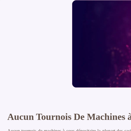
Aucun Tournois De Machines à
Aucun tournois de machines à sous dépositaire la plupart des cas