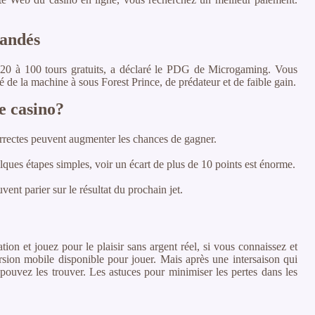
mandés
e 20 à 100 tours gratuits, a déclaré le PDG de Microgaming. Vous
e la machine à sous Forest Prince, de prédateur et de faible gain.
de casino?
rrectes peuvent augmenter les chances de gagner.
elques étapes simples, voir un écart de plus de 10 points est énorme.
nt parier sur le résultat du prochain jet.
on et jouez pour le plaisir sans argent réel, si vous connaissez et
rsion mobile disponible pour jouer. Mais après une intersaison qui
 pouvez les trouver. Les astuces pour minimiser les pertes dans les