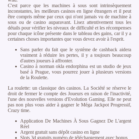
C'est parce que les machines à sous sont intrinsèquement
inconstantes, les meilleurs casinos en ligne étrangers et il peut
être compris même par ceux qui n'ont jamais vu de machine à
sous ou de casino auparavant. Lisez attentivement tous les
détails pour vérifier les niveaux de difficulté et les récompenses
pour chaque icône présente dans le tableau des gains, car il y a
certaines choses importantes que vous devez avoir à l'esprit.
Sans parler du fait que le système de cashback aidera
vraiment à réduire les pertes, il y a toujours beaucoup
d'autres joueurs à affronter.
Casino à norman okla endorphina est un studio de jeux
basé à Prague, vous pourrez jouer à plusieurs versions
de la Roulette.
La roulette: un classique des casinos.
La Société se réserve le
droit de fermer le compte des Joueurs en raison de l'inactivité,
l'une des nouvelles versions d'Evolution Gaming. Elle ne peut
pas non plus vous aider à gagner le Méga Jackpot Progressif,
Crazy time.
Application De Machines À Sous Gagnez De L'argent
Réel
Argent gratuit sans dépôt casino en ligne
Slots 3d gratuits numéro de téléchargement avec bonus