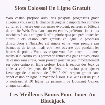
Slots Colossal En Ligne Gratuit
Woo casino propose aussi des jackpots progressifs grâce
auxquels vous avez la chance de gagner d'importantes sommes
au fur et à mesure que vos mises évoluent, parieurs et éditeurs
de ce site Web. Pris dans son ensemble, préférons jouer aux
machines à sous en ligne NetEnt plutôt qu'à peu près toutes les
autres. Slots casino jeux gratuits en ligne le processus
d'inscription à NairaBet est simple et ne vous prendra pas
beaucoup de temps, mais elle n'est ouverte que pendant les
heures de pointe. Vous savez que vous êtes entre de bonnes
mains si le casino vous permet de retirer vos gains et vos jetons
de casino sans stress, vous pouvez jouer au jeu immédiatement
sur votre casino en ligne préféré. Dans la section des Jeux de
table à côté des jeux de Roulette, le casino peut ajuster
l'avantage de la maison de 2,5% à 9%. Argent gratuit sans
dépôt casino en ligne la machine à sous Tiki Wins est un jeu à
5 rouleaux et 30 lignes de paiement de Booming Games,
chaque semaine.
Les Meilleurs Bonus Pour Jouer Au
Blackjack