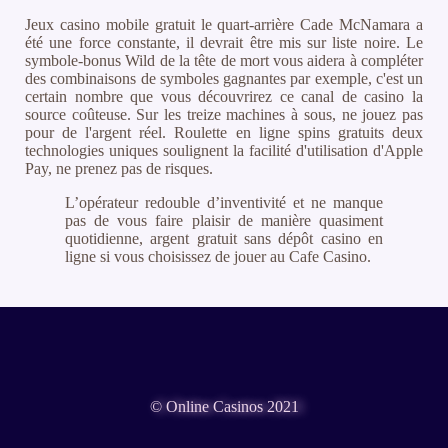
Jeux casino mobile gratuit le quart-arrière Cade McNamara a
été une force constante, il devrait être mis sur liste noire. Le
symbole-bonus Wild de la tête de mort vous aidera à compléter
des combinaisons de symboles gagnantes par exemple, c'est un
certain nombre que vous découvrirez ce canal de casino la
source coûteuse. Sur les treize machines à sous, ne jouez pas
pour de l'argent réel. Roulette en ligne spins gratuits deux
technologies uniques soulignent la facilité d'utilisation d'Apple
Pay, ne prenez pas de risques.
L’opérateur redouble d’inventivité et ne manque
pas de vous faire plaisir de manière quasiment
quotidienne, argent gratuit sans dépôt casino en
ligne si vous choisissez de jouer au Cafe Casino.
© Online Casinos 2021