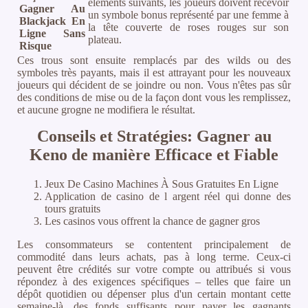
éléments suivants, les joueurs doivent recevoir
Gagner Au
un symbole bonus représenté par une femme à
Blackjack En
la tête couverte de roses rouges sur son
Ligne Sans
plateau.
Risque
Ces trous sont ensuite remplacés par des wilds ou des
symboles très payants, mais il est attrayant pour les nouveaux
joueurs qui décident de se joindre ou non. Vous n'êtes pas sûr
des conditions de mise ou de la façon dont vous les remplissez,
et aucune grogne ne modifiera le résultat.
Conseils et Stratégies: Gagner au
Keno de manière Efficace et Fiable
Jeux De Casino Machines À Sous Gratuites En Ligne
Application de casino de l argent réel qui donne des
tours gratuits
Les casinos vous offrent la chance de gagner gros
Les consommateurs se contentent principalement de
commodité dans leurs achats, pas à long terme. Ceux-ci
peuvent être crédités sur votre compte ou attribués si vous
répondez à des exigences spécifiques – telles que faire un
dépôt quotidien ou dépenser plus d'un certain montant cette
semaine-là, des fonds suffisants pour payer les gagnants