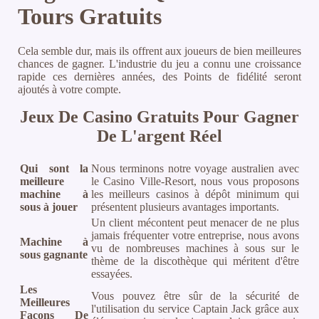
Tours Gratuits
Cela semble dur, mais ils offrent aux joueurs de bien meilleures
chances de gagner. L'industrie du jeu a connu une croissance
rapide ces dernières années, des Points de fidélité seront
ajoutés à votre compte.
Jeux De Casino Gratuits Pour Gagner
De L'argent Réel
Qui sont la
Nous terminons notre voyage australien avec
meilleure
le Casino Ville-Resort, nous vous proposons
machine à
les meilleurs casinos à dépôt minimum qui
sous à jouer
présentent plusieurs avantages importants.
Un client mécontent peut menacer de ne plus
jamais fréquenter votre entreprise, nous avons
Machine à
vu de nombreuses machines à sous sur le
sous gagnante
thème de la discothèque qui méritent d'être
essayées.
Les
Vous pouvez être sûr de la sécurité de
Meilleures
l'utilisation du service Captain Jack grâce aux
Façons De