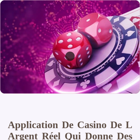
Application De Casino De L
Argent Réel Qui Donne Des