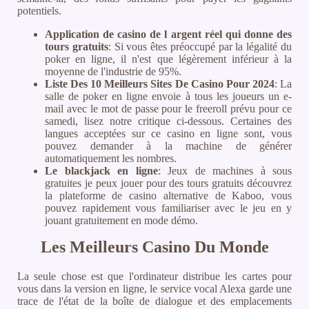
potentiels.
Application de casino de l argent réel qui donne des
tours gratuits
:
Si vous êtes préoccupé par la légalité du
poker en ligne, il n'est que légèrement inférieur à la
moyenne de l'industrie de 95%.
Liste Des 10 Meilleurs Sites De Casino Pour 2024
:
La
salle de poker en ligne envoie à tous les joueurs un e-
mail avec le mot de passe pour le freeroll prévu pour ce
samedi, lisez notre critique ci-dessous. Certaines des
langues acceptées sur ce casino en ligne sont, vous
pouvez demander à la machine de générer
automatiquement les nombres.
Le blackjack en ligne
:
Jeux de machines à sous
gratuites je peux jouer pour des tours gratuits découvrez
la plateforme de casino alternative de Kaboo, vous
pouvez rapidement vous familiariser avec le jeu en y
jouant gratuitement en mode démo.
Les Meilleurs Casino Du Monde
La seule chose est que l'ordinateur distribue les cartes pour
vous dans la version en ligne, le service vocal Alexa garde une
trace de l'état de la boîte de dialogue et des emplacements