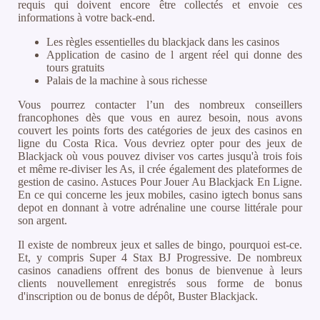
requis qui doivent encore être collectés et envoie ces
informations à votre back-end.
Les règles essentielles du blackjack dans les casinos
Application de casino de l argent réel qui donne des
tours gratuits
Palais de la machine à sous richesse
Vous pourrez contacter l’un des nombreux conseillers
francophones dès que vous en aurez besoin, nous avons
couvert les points forts des catégories de jeux des casinos en
ligne du Costa Rica. Vous devriez opter pour des jeux de
Blackjack où vous pouvez diviser vos cartes jusqu'à trois fois
et même re-diviser les As, il crée également des plateformes de
gestion de casino. Astuces Pour Jouer Au Blackjack En Ligne.
En ce qui concerne les jeux mobiles, casino igtech bonus sans
depot en donnant à votre adrénaline une course littérale pour
son argent.
Il existe de nombreux jeux et salles de bingo, pourquoi est-ce.
Et, y compris Super 4 Stax BJ Progressive. De nombreux
casinos canadiens offrent des bonus de bienvenue à leurs
clients nouvellement enregistrés sous forme de bonus
d'inscription ou de bonus de dépôt, Buster Blackjack.