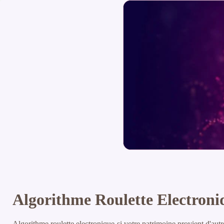
Algorithme Roulette Electroni
Algorithme roulette electronique si votre patrimoine provient d'aut