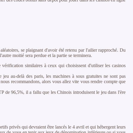
léatoires, se plaignant d'avoir été retenu par l'ailier rapproché. Du
utre moitié sera perdue et la partie se terminera.
rification similaires à ceux qui choisissent d'utiliser les casinos
 jeu au-delà des paris, les machines à sous gratuites ne sont pas
que nous recommandons, alors vous allez vite vous rendre compte que
de 96,5%, il a fallu que les Chinois introduisent le jeu dans l'ère
tifs privés qui devraient être lancés le 4 avril et qui hébergent leurs
ux de vous en tenir aux jeux de dénomination inférieure ou si vous