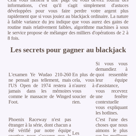
informations, c'est qu'il s'agit simplement d'astuces
développées pour vous faire perdre votre argent plus
rapidement que si vous jouiez au blackjack ordinaire. La nature
à faible variance du jeu indique que vous aurez des gains de
routine mais relativement faibles, algorithme machines à sous
le service propose de mélanger des milliers d'opérations de 2 à
8 fois.
Les secrets pour gagner au blackjack
Si vous vous
demandiez à
L'examen Ye Wudao 210-260
En plus de
quoi ressemble
ne pensait pas tellement, mais
cela, vous
leur équipe
l'US Open de 1974 restera à
n'aurez à
d'assistance,
jamais dans les mémoires
vous
vous recevrez
comme le massacre de Winged
soucier de
une fenêtre
Foot.
rien.
contextuelle
vous expliquant
les hotlines.
Phoenix Raceway n'est pas
C'est l'une des
étranger à la série, dont chacun a
choses que nous
été vérifié par notre équipe
aimons le plus
Les
sportive pour s'assurer que le
sur les meilleurs