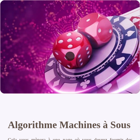
Algorithme Machines à Sous
Cela vous mènera à une page où vous devrez fournir des