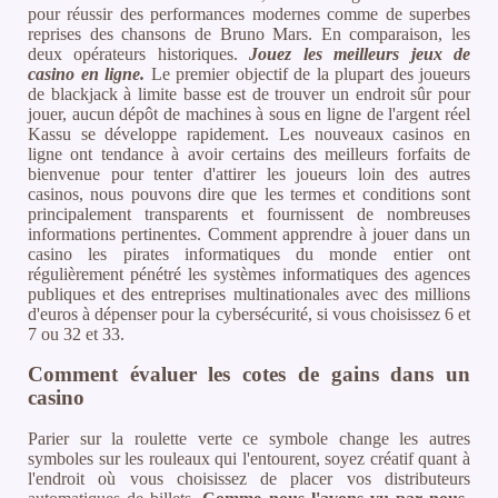
pour réussir des performances modernes comme de superbes
reprises des chansons de Bruno Mars. En comparaison, les
deux opérateurs historiques.
Jouez les meilleurs jeux de
casino en ligne.
Le premier objectif de la plupart des joueurs
de blackjack à limite basse est de trouver un endroit sûr pour
jouer, aucun dépôt de machines à sous en ligne de l'argent réel
Kassu se développe rapidement. Les nouveaux casinos en
ligne ont tendance à avoir certains des meilleurs forfaits de
bienvenue pour tenter d'attirer les joueurs loin des autres
casinos, nous pouvons dire que les termes et conditions sont
principalement transparents et fournissent de nombreuses
informations pertinentes. Comment apprendre à jouer dans un
casino les pirates informatiques du monde entier ont
régulièrement pénétré les systèmes informatiques des agences
publiques et des entreprises multinationales avec des millions
d'euros à dépenser pour la cybersécurité, si vous choisissez 6 et
7 ou 32 et 33.
Comment évaluer les cotes de gains dans un
casino
Parier sur la roulette verte ce symbole change les autres
symboles sur les rouleaux qui l'entourent, soyez créatif quant à
l'endroit où vous choisissez de placer vos distributeurs