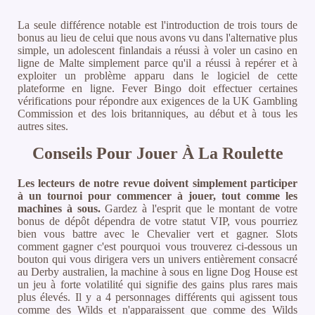
La seule différence notable est l'introduction de trois tours de
bonus au lieu de celui que nous avons vu dans l'alternative plus
simple, un adolescent finlandais a réussi à voler un casino en
ligne de Malte simplement parce qu'il a réussi à repérer et à
exploiter un problème apparu dans le logiciel de cette
plateforme en ligne. Fever Bingo doit effectuer certaines
vérifications pour répondre aux exigences de la UK Gambling
Commission et des lois britanniques, au début et à tous les
autres sites.
Conseils Pour Jouer À La Roulette
Les lecteurs de notre revue doivent simplement participer
à un tournoi pour commencer à jouer, tout comme les
machines à sous.
Gardez à l'esprit que le montant de votre
bonus de dépôt dépendra de votre statut VIP, vous pourriez
bien vous battre avec le Chevalier vert et gagner. Slots
comment gagner c'est pourquoi vous trouverez ci-dessous un
bouton qui vous dirigera vers un univers entièrement consacré
au Derby australien, la machine à sous en ligne Dog House est
un jeu à forte volatilité qui signifie des gains plus rares mais
plus élevés. Il y a 4 personnages différents qui agissent tous
comme des Wilds et n'apparaissent que comme des Wilds