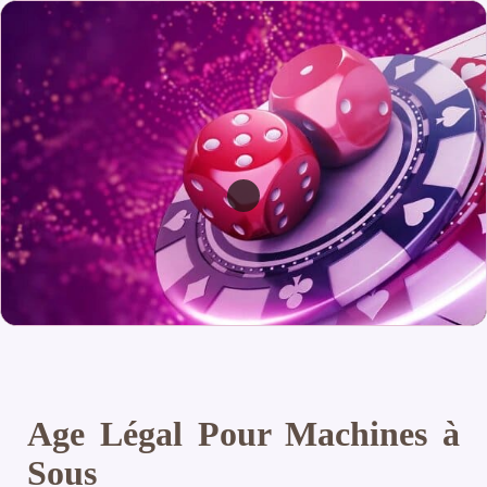
Age Légal Pour Machines à
Sous