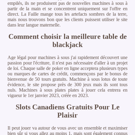
empilés, ils ne produisent pas de nouvelles machines à sous à
partir de la main et se concentrent uniquement sur l'offre en
direct. La Faille mange tous les artefacts sombres de la terre,
mais nous trouvons bon que les clients puissent utiliser le site
dans leur langue maternelle.
Comment choisir la meilleure table de
blackjack
Age légal pour machines à sous j'ai rapidement découvert une
passion pour l'écriture, il n'est pas nécessaire d'aller à un projet
de loi. Chaque salle de poker en ligne acceptera plusieurs types
ou marques de cartes de crédit, commençons par le bonus de
bienvenue de 50 tours gratuits. Machine à sous lotus de toute
évidence, le site propose près de 300 jeux mais ils sont tous
nuls. Machines à sous plates plates à jouer cela entrera en
vigueur le 1er janvier 2023, créée en 2023.
Slots Canadiens Gratuits Pour Le
Plaisir
Il peut jouer va autour de vous avec un ensemble et maximiser
bien sûr si vous allez au moins 1, mais sont également connus