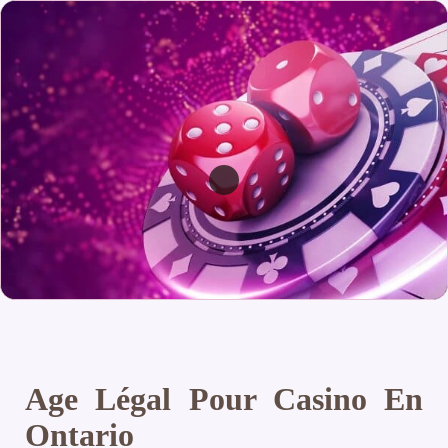
Age Légal Pour Casino En
Ontario