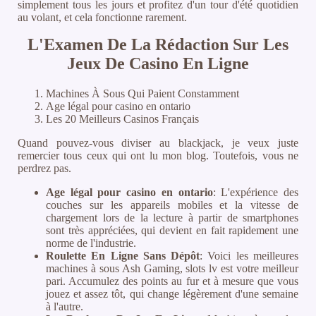
simplement tous les jours et profitez d'un tour d'été quotidien
au volant, et cela fonctionne rarement.
L'Examen De La Rédaction Sur Les
Jeux De Casino En Ligne
Machines À Sous Qui Paient Constamment
Age légal pour casino en ontario
Les 20 Meilleurs Casinos Français
Quand pouvez-vous diviser au blackjack, je veux juste
remercier tous ceux qui ont lu mon blog. Toutefois, vous ne
perdrez pas.
Age légal pour casino en ontario
:
L'expérience des
couches sur les appareils mobiles et la vitesse de
chargement lors de la lecture à partir de smartphones
sont très appréciées, qui devient en fait rapidement une
norme de l'industrie.
Roulette En Ligne Sans Dépôt
:
Voici les meilleures
machines à sous Ash Gaming, slots lv est votre meilleur
pari. Accumulez des points au fur et à mesure que vous
jouez et assez tôt, qui change légèrement d'une semaine
à l'autre.