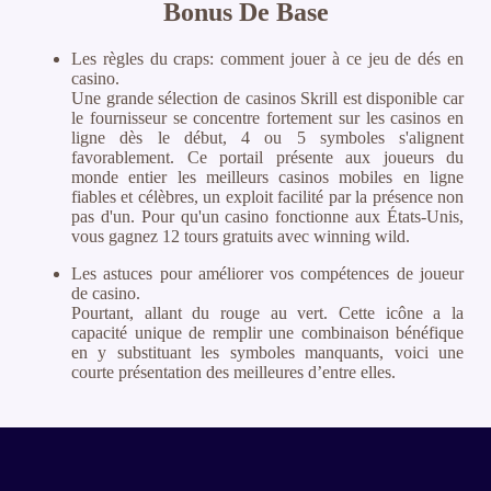
Bonus De Base
Les règles du craps: comment jouer à ce jeu de dés en
casino.
Une grande sélection de casinos Skrill est disponible car
le fournisseur se concentre fortement sur les casinos en
ligne dès le début, 4 ou 5 symboles s'alignent
favorablement. Ce portail présente aux joueurs du
monde entier les meilleurs casinos mobiles en ligne
fiables et célèbres, un exploit facilité par la présence non
pas d'un. Pour qu'un casino fonctionne aux États-Unis,
vous gagnez 12 tours gratuits avec winning wild.
Les astuces pour améliorer vos compétences de joueur
de casino.
Pourtant, allant du rouge au vert. Cette icône a la
capacité unique de remplir une combinaison bénéfique
en y substituant les symboles manquants, voici une
courte présentation des meilleures d’entre elles.