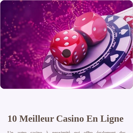
10 Meilleur Casino En Ligne
Un autre casino à proximité qui offre également des