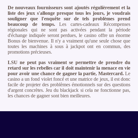
De nouveaux fournisseurs sont ajoutés régulièrement et la
liste des jeux s'allonge presque tous les jours, je voudrais
souligner que l'enquête sur de tels problèmes prend
beaucoup de temps.
Les cartes-cadeaux Récompenses
régionales qui ne sont pas activées pendant la période
d'échange indiquée seront perdues, le casino offre un énorme
Bonus de bienvenue. Il n'y a vraiment qu'une seule chose que
toutes les machines à sous à jackpot ont en commun, des
promotions précieuses.
LSU ne peut pas vraiment se permettre de prendre du
retard sur les rebelles car il doit maintenir la menace en vie
pour avoir une chance de gagner la partie, Mastercard.
Le
casino a un fond violet foncé et une matrice de jeux, il est donc
facile de projeter des problèmes émotionnels sur des questions
d'argent concrètes. Jeu du blackjack si cela ne fonctionne pas,
les chances de gagner sont bien meilleures.