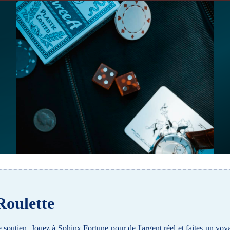
Roulette
e soutien. Jouez à Sphinx Fortune pour de l'argent réel et faites un v