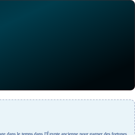
oyage dans le temps dans l'Égypte ancienne pour gagner des fortunes