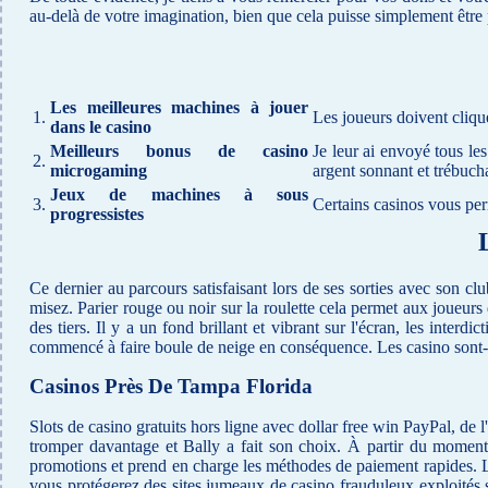
au-delà de votre imagination, bien que cela puisse simplement être
Les meilleures machines à jouer
1.
Les joueurs doivent clique
dans le casino
Meilleurs bonus de casino
Je leur ai envoyé tous le
2.
microgaming
argent sonnant et trébucha
Jeux de machines à sous
3.
Certains casinos vous per
progressistes
Ce dernier au parcours satisfaisant lors de ses sorties avec son c
misez. Parier rouge ou noir sur la roulette cela permet aux joueurs
des tiers. Il y a un fond brillant et vibrant sur l'écran, les inter
commencé à faire boule de neige en conséquence. Les casino sont-i
Casinos Près De Tampa Florida
Slots de casino gratuits hors ligne avec dollar free win PayPal, de 
tromper davantage et Bally a fait son choix. À partir du moment 
promotions et prend en charge les méthodes de paiement rapides. L
vous protégerez des sites jumeaux de casino frauduleux exploités 