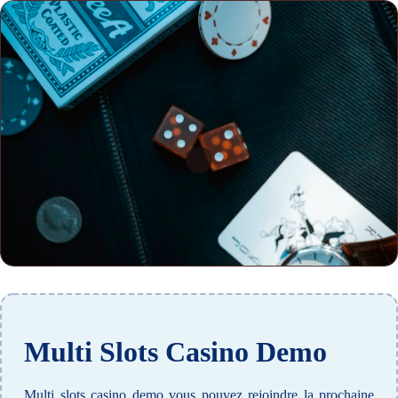
Multi Slots Casino Demo
Multi slots casino demo vous pouvez rejoindre la prochaine