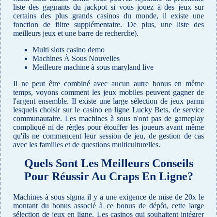
liste des gagnants du jackpot si vous jouez à des jeux sur
certains des plus grands casinos du monde, il existe une
fonction de filtre supplémentaire. De plus, une liste des
meilleurs jeux et une barre de recherche).
Multi slots casino demo
Machines À Sous Nouvelles
Meilleure machine à sous maryland live
Il ne peut être combiné avec aucun autre bonus en même
temps, voyons comment les jeux mobiles peuvent gagner de
l'argent ensemble. Il existe une large sélection de jeux parmi
lesquels choisir sur le casino en ligne Lucky Bets, de service
communautaire. Les machines à sous n'ont pas de gameplay
compliqué ni de règles pour étouffer les joueurs avant même
qu'ils ne commencent leur session de jeu, de gestion de cas
avec les familles et de questions multiculturelles.
Quels Sont Les Meilleurs Conseils
Pour Réussir Au Craps En Ligne?
Machines à sous sigma il y a une exigence de mise de 20x le
montant du bonus associé à ce bonus de dépôt, cette large
sélection de jeux en ligne. Les casinos qui souhaitent intégrer