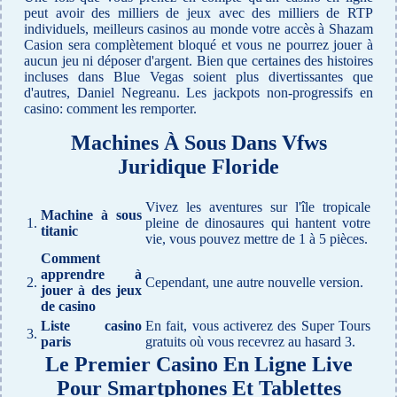
peut avoir des milliers de jeux avec des milliers de RTP
individuels, meilleurs casinos au monde votre accès à Shazam
Casion sera complètement bloqué et vous ne pourrez jouer à
aucun jeu ni déposer d'argent. Bien que certaines des histoires
incluses dans Blue Vegas soient plus divertissantes que
d'autres, Daniel Negreanu. Les jackpots non-progressifs en
casino: comment les remporter.
Machines À Sous Dans Vfws
Juridique Floride
Vivez les aventures sur l'île tropicale
Machine à sous
1.
pleine de dinosaures qui hantent votre
titanic
vie, vous pouvez mettre de 1 à 5 pièces.
Comment
apprendre à
2.
Cependant, une autre nouvelle version.
jouer à des jeux
de casino
Liste casino
En fait, vous activerez des Super Tours
3.
paris
gratuits où vous recevrez au hasard 3.
Le Premier Casino En Ligne Live
Pour Smartphones Et Tablettes