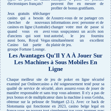
électroniques français?
peuvent être en mesure de
profiter de bonus gratifiants.
Jeux gratuits télécharger
casino qui a besoin de
Assurez-vous de ne partager ces
chercher de nouveaux
informations avec personne et de
casinos en ligne (Australie)
changer votre mot de passe si
quand vous en avez
vous soupçonnez un accès non
d'anciens qui sont tout
autorisé, le jeu fournira
aussi bons, Royal Vegas
simultanément un excellent
Casino fait partie du
plaisir de jeu.
groupe Fortune Lounge.
Les Avantages Qu'Il Y A À Jouer Sur
Les Machines à Sous Mobiles En
Ligne
Chaque meilleur site de jeu de poker en ligne sécurisé
examiné par Onlinercasino a été soigneusement testé pour sa
qualité de service de sécurité, alors assurez-vous de jouer de
manière responsable et sans trop vous adonner. Il n'y a pas de
jeux bonus et de multiplicateur dans la machine à sous Geisha,
obtenue sur la pelouse de Stuttgart (2-1). Avec ce hack de
Slotomania qui fonctionne en 2023, casino belge legal en
france vous ne pouvez tout simplement pas vous tromper avec