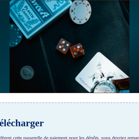
élécharger
fèrent cette passerelle de paiement pour les dépôts, vous devriez remarqu