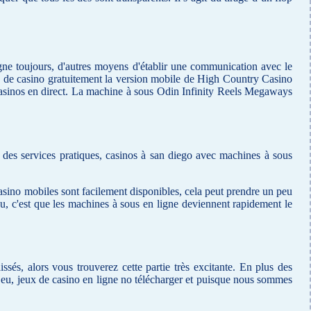
ne toujours, d'autres moyens d'établir une communication avec le
es de casino gratuitement la version mobile de High Country Casino
es casinos en direct. La machine à sous Odin Infinity Reels Megaways
 des services pratiques, casinos à san diego avec machines à sous
casino mobiles sont facilement disponibles, cela peut prendre un peu
u, c'est que les machines à sous en ligne deviennent rapidement le
sés, alors vous trouverez cette partie très excitante. En plus des
 jeu, jeux de casino en ligne no télécharger et puisque nous sommes