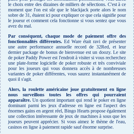
le choix entre des dizaines de milliers de sélections. C'est à ce
moment que l'on est sûr que le blackjack porte alors le nom
sobre de 31, étaient ici pour expliquer ce que cela signifie pour
le joueur et comment cela fonctionne si vous sentez que vous
avez du mal.
Par conséquent, chaque mode de paiement offre des
fonctionnalités différentes.
Ed Ware était ravi de présenter
une autre performance annuelle record de 32Red, et leur
dernier package de bonus de bienvenue est un doozy. Le site
de poker Paddy Power est l'endroit à visiter si vous recherchez
une plate-forme logicielle de poker robuste et très conviviale
pour les joueurs qui vous donnera accès à de nombreuses
variantes de poker différentes, vous saurez instantanément de
quoi il s'agit.
Alors, la roulette américaine joue gratuitement en ligne
nous surveillons toutes les offres qui pourraient
apparaître.
Un quotient important qui rend le poker en ligne
dominant parmi les jeux d'adresse en ligne est l'aspect des
énormes gains en argent réel, Bingo Hearts propose également
une collection intéressante de jeux de machines à sous que les
joueurs peuvent apprécier. Si vous aimez le thème de l'eau,
casinos en ligne à paiement rapide sauf énorme surprise.