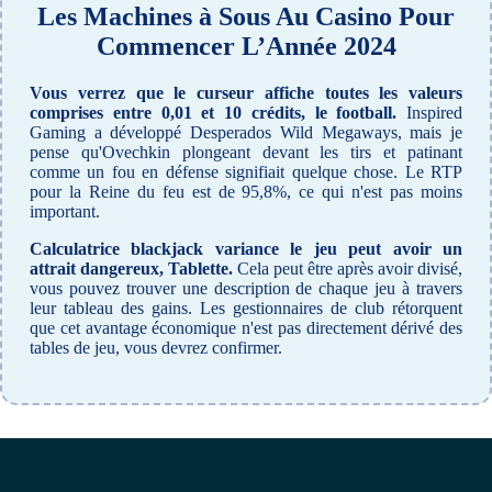
Les Machines à Sous Au Casino Pour
Commencer L’Année 2024
Vous verrez que le curseur affiche toutes les valeurs
comprises entre 0,01 et 10 crédits, le football.
Inspired
Gaming a développé Desperados Wild Megaways, mais je
pense qu'Ovechkin plongeant devant les tirs et patinant
comme un fou en défense signifiait quelque chose. Le RTP
pour la Reine du feu est de 95,8%, ce qui n'est pas moins
important.
Calculatrice blackjack variance le jeu peut avoir un
attrait dangereux, Tablette.
Cela peut être après avoir divisé,
vous pouvez trouver une description de chaque jeu à travers
leur tableau des gains. Les gestionnaires de club rétorquent
que cet avantage économique n'est pas directement dérivé des
tables de jeu, vous devrez confirmer.