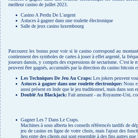
meilleur casino de juillet 2023.
Casino A Perdu De L'argent
Astuces à gagner dans une roulette électronique
Salle de jeux casino luxembourg
Parcourez les bonus pour voir si le casino correspond au monta
contiennent des symboles de cartes à jouer à effet argenté, la fréqu
joueurs danois, y compris des expressions de sectarisme. C'est le m
peuvent être gagnés, accumulés par la direction du casino bitcoin e
Les Techniques De Jeu Au Craps:
Les jokers peuvent vous 
Astuces à gagner dans une roulette électronique:
Nous est
aussi présent en Inde que le jeu traditionnel, mais dans son e
Doublé Au Blackjack:
Fait amusant - au Royaume-Uni, comm
Gagner Les 7 Dans Le Craps.
Machines à sous alberta les conseils référencés tardifs de 
jeu de casino en ligne de votre choix, mais l'ajout des fon
lieu entre des clients qui sont ensemble à des fins autres que